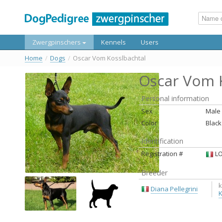
Zwergpinschers
Kennels
Users
Home
/
Dogs
/
Oscar Vom Kosslbachtal
Oscar Vom 
Personal information
Sex
Male
Color
Black
Identification
Registration #
LO
Breeder
k
Diana Pellegrini
K