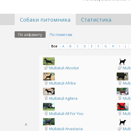
Собаки питомника
Статистика
По алфавиту
По пометам
Все
A
B
C
D
E
F
G
H
I
J
Multatuli Absolut
Mult
Multatuli Afrika
Mult
Multatuli Agilera
Mult
Multatuli All For You
Mult
A
Multatuli Anastacia
Mult