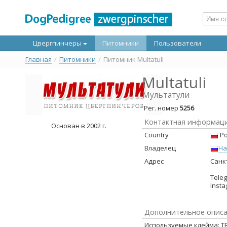
Цвергпинчеры
Питомники
Пользователи
Главная
/
Питомники
/
Питомник Multatuli
Multatuli
Мультатули
Рег. номер
5256
Контактная информац
Основан в 2002 г.
Country
Ро
Владелец
На
Адрес
Санк
Teleg
Insta
Дополнительное опис
Используемые клейма: TRI