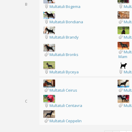
B
Multatuli Bogema
Mult
Multatuli Bondiana
Mult
Multatuli Brandy
Mult
Mult
Multatuli Bronks
Mam
Multatuli Byceya
Mult
Multatuli Ceirus
Mult
C
Multatuli Centavra
Mult
Multatuli Ceppelin