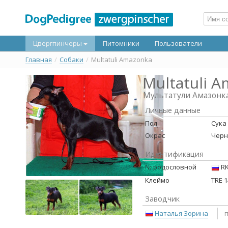
Цвергпинчеры
Питомники
Пользователи
Главная
/
Собаки
/
Multatuli Amazonka
Multatuli 
Мультатули Амазонк
Личные данные
Пол
Сука
Окрас
Черн
Идентификация
№ родословной
RK
Клеймо
TRE 1
Заводчик
Наталья Зорина