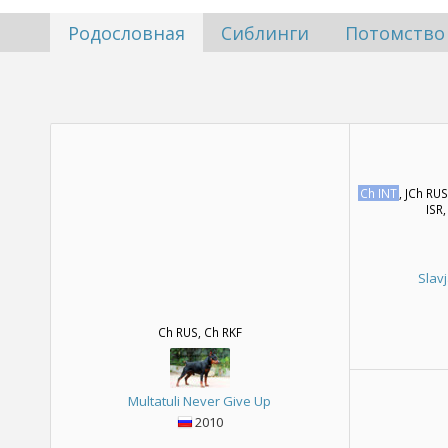
Родословная
Сиблинги
Потомство
Ch INT
, JCh RU
ISR,
Slav
Ch RUS, Ch RKF
Multatuli Never Give Up
2010