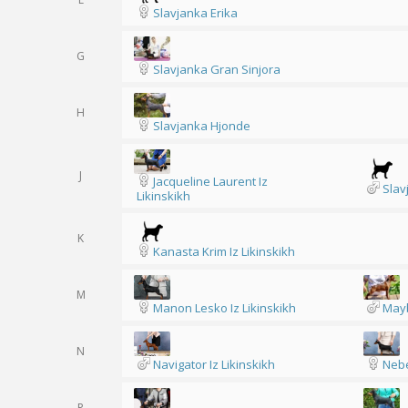
Slavjanka Erika
G
Slavjanka Gran Sinjora
H
Slavjanka Hjonde
J
Jacqueline Laurent Iz
Slav
Likinskikh
K
Kanasta Krim Iz Likinskikh
M
Manon Lesko Iz Likinskikh
Mayb
N
Navigator Iz Likinskikh
Nebe
P