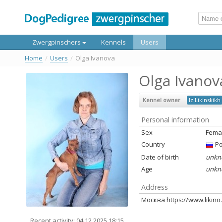
Zwergpinschers
Kennels
Users
Home
/
Users
/
Olga Ivanova
Olga Ivanov
Kennel owner
Iz Likinskikh
Personal information
Sex
Fema
Country
Ро
Date of birth
unkn
Age
unkn
Address
Москва https://www.likino.o
Recent activity: 04.12.2025 18:15