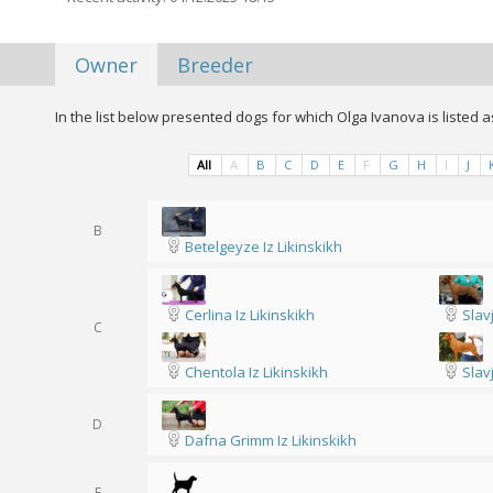
Owner
Breeder
In the list below presented dogs for which Olga Ivanova is listed 
All
A
B
C
D
E
F
G
H
I
J
B
Betelgeyze Iz Likinskikh
Cerlina Iz Likinskikh
Slav
C
Chentola Iz Likinskikh
Slav
D
Dafna Grimm Iz Likinskikh
E