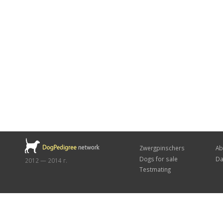
Zwergpinschers
Ab
Dogs for sale
Da
2012 — 2014 г.
Testmating