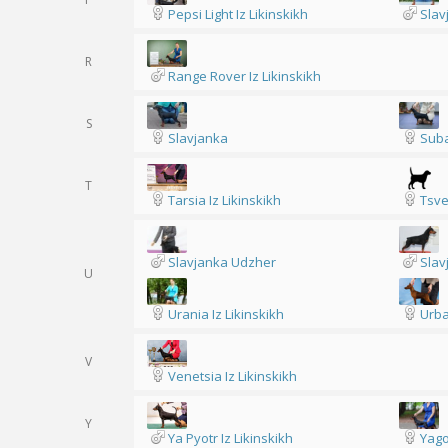
Pepsi Light Iz Likinskikh
Slav
R
Range Rover Iz Likinskikh
S
Slavjanka
Suba
T
Tarsia Iz Likinskikh
Tsve
Slavjanka Udzher
Slav
U
Urania Iz Likinskikh
Urba
V
Venetsia Iz Likinskikh
Y
Ya Pyotr Iz Likinskikh
Yago