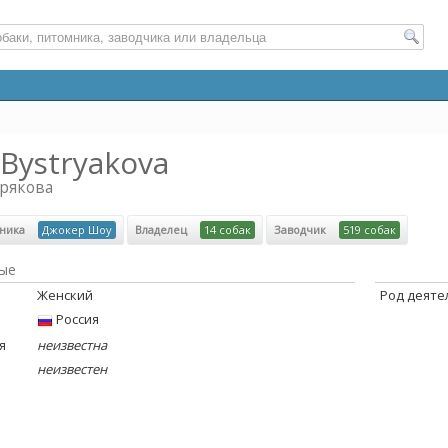
Bystryakova
трякова
мника
Джокер Шоу
Владелец
14 собак
Заводчик
519 собак
ые
Женский
Род деяте
Россия
я
неизвестна
неизвестен