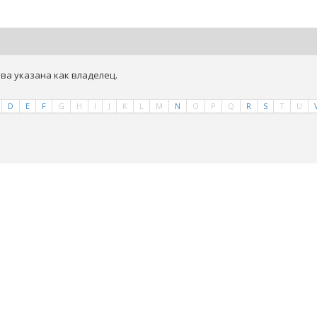
ва указана как владелец.
D
E
F
G
H
I
J
K
L
M
N
O
P
Q
R
S
T
U