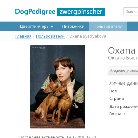
Цвергпинчеры
Питомники
Пользователи
Главная
/
Пользователи
/
Oxana Bystryakova
Oxana 
Оксана Быс
Владелец пито
Личные данн
Пол
Страна
Дата рождени
Возраст
Последняя активность: 19.05.2026 12:34