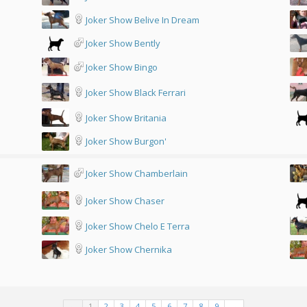
Joker Show Belive In Dream
Joker Show Bently
Joker Show Bingo
Joker Show Black Ferrari
Joker Show Britania
Joker Show Burgon'
Joker Show Chamberlain
Joker Show Chaser
Joker Show Chelo E Terra
Joker Show Chernika
←
1
2
3
4
5
6
7
8
9
→