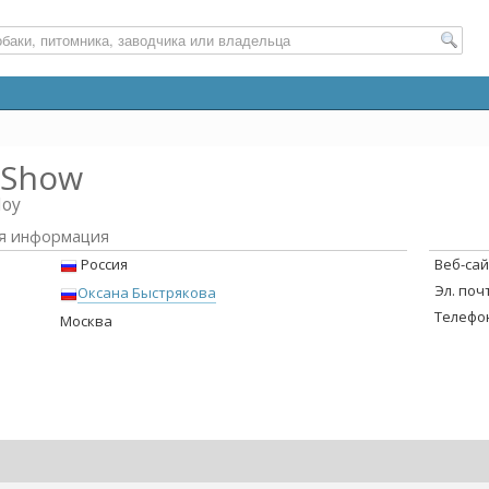
 Show
оу
я информация
Россия
Веб-сай
Эл. поч
Оксана Быстрякова
Телефо
Москва