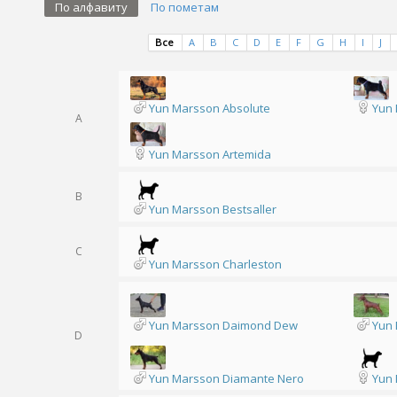
По алфавиту
По пометам
Все
A
B
C
D
E
F
G
H
I
J
Yun Marsson Absolute
Yun 
A
Yun Marsson Artemida
B
Yun Marsson Bestsaller
C
Yun Marsson Charleston
Yun Marsson Daimond Dew
Yun 
D
Yun Marsson Diamante Nero
Yun 