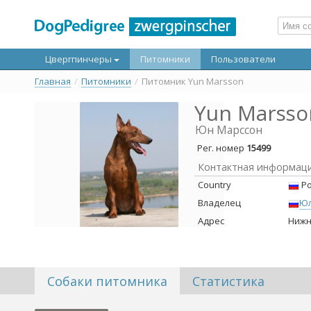
Цвергпинчеры
Питомники
Пользователи
Главная
/
Питомники
/
Питомник Yun Marsson
Yun Marsso
Юн Марссон
Рег. номер
15499
Контактная информац
Country
Ро
Владелец
Юл
Адрес
Нижн
Собаки питомника
Статистика