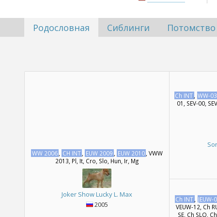
Родословная
Сиблинги
Потомство
Ch INT
,
WW-0
01, SEV-00, SE
Sor
WW 2006
,
CH INT
,
EUW 2009
,
EUW 2010
, VWW
2013, Pl, It, Cro, Slo, Hun, Ir, Mg
Joker Show Lucky L. Max
Ch INT
,
JEUW-
2005
VEUW-12, Ch RU
SE, Ch SLO, Ch