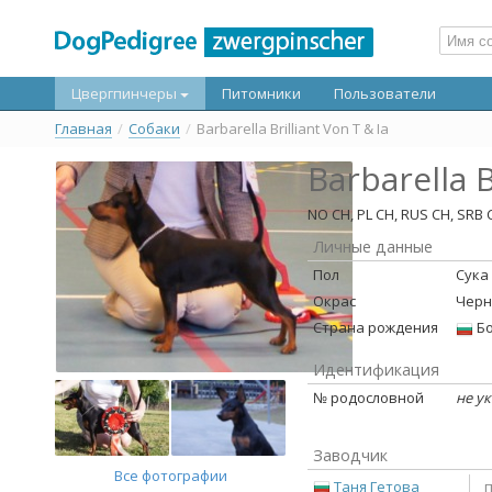
Цвергпинчеры
Питомники
Пользователи
Главная
/
Собаки
/
Barbarella Brilliant Von T & Ia
Barbarella B
NO CH, PL CH, RUS CH, SRB 
Личные данные
Пол
Сука
Окрас
Черн
Страна рождения
Бо
Идентификация
№ родословной
не у
Заводчик
Все фотографии
Таня Гетова