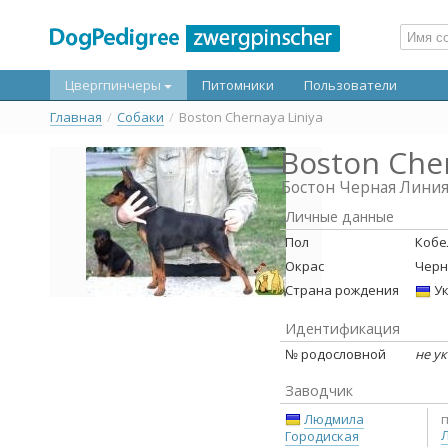
Цвергпинчеры
Питомники
Пользователи
Главная
/
Собаки
/
Boston Chernaya Liniya
Boston Cher
Бостон Черная Лини
Личные данные
Пол
Кобе
Окрас
Черн
Страна рождения
Ук
Идентификация
№ родословной
не у
Заводчик
Людмила
Городиская