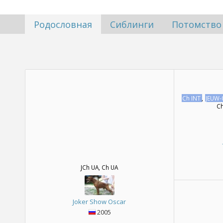
Родословная
Сиблинги
Потомство
Ch INT
,
JEUW-
Ch
JCh UA, Ch UA
Joker Show Oscar
2005