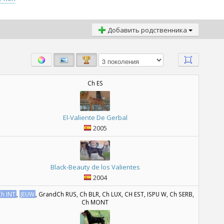
Добавить родственника
Ch ES
El-Valiente De Gerbal
2005
Black-Beauty de los Valientes
2004
Ch INT
,
JEUW
, GrandCh RUS, Ch BLR, Ch LUX, CH EST, ISPU W, Ch SERB,
Ch MONT