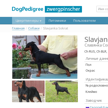
Цвергпинчеры
Питомники
Пользователи
Главная
/
Собаки
/
Slavjanka Sokrat
Slavja
Славянка Со
Ch RUS, Ch BLR,
Личные данн
Пол
Окрас
Идентифика
№ родословн
Клеймо
Заводчик
Георгий Б