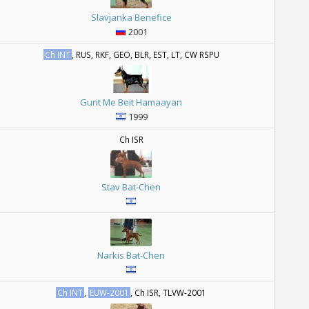
Slavjanka Benefice
2001
Ch INT
, RUS, RKF, GEO, BLR, EST, LT, CW RSPU
Gurit Me Beit Hamaayan
1999
Ch ISR
Stav Bat-Chen
Narkis Bat-Chen
Ch INT
,
EUW-2001
, Ch ISR, TLVW-2001