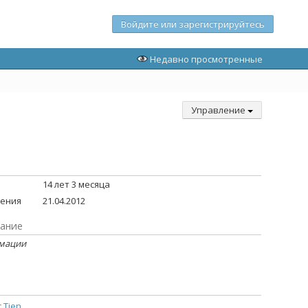
Войдите или зарегистрируйтесь
Недавно просмотренные
Управление
14 лет 3 месяца
дения
21.04.2012
ание
рмации
ц
 Tien