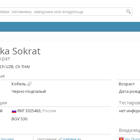
nka Sokrat
крат
 Ch UZB, Ch THAI
ые
Кобель
Возраст
Черно-подпалый
Дата рож
ция
Тестиров
ой
RKF 3325463,
Россия
нет инфо
BGV 530
Владеле
аклушин
Vo Quoc
питомник «
Славянка
»