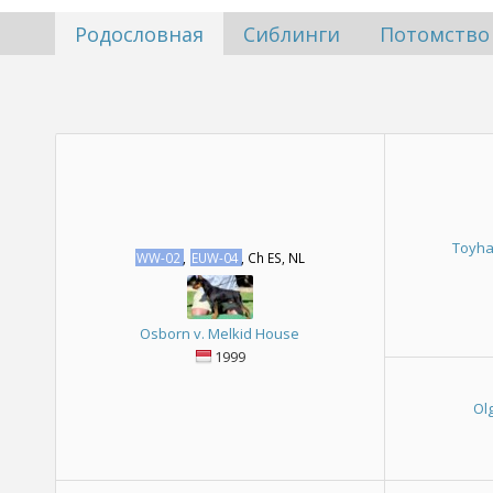
Родословная
Сиблинги
Потомство
Toyha
WW-02
,
EUW-04
, Ch ES, NL
Osborn v. Melkid House
1999
Ol