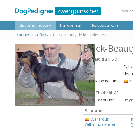
Цвергпинчеры
Питомники
Пользователи
Главная
/
Собаки
/
Black-Beauty de los Valientes
Black-Beaut
Личные данные
Пол
Сука
Окрас
Черн
Страна рождения
Ис
Идентификация
№ родословной
не у
Заводчик
Everardus
V
Wilhelmus Meijer