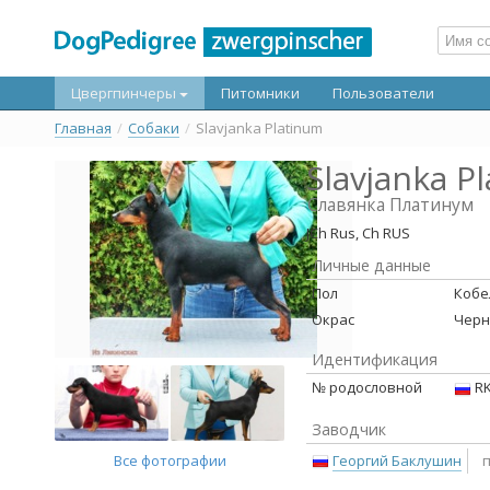
Цвергпинчеры
Питомники
Пользователи
Главная
/
Собаки
/
Slavjanka Platinum
Slavjanka P
Славянка Платинум
JCh Rus, Ch RUS
Личные данные
Пол
Кобе
Окрас
Черн
Идентификация
№ родословной
RK
Заводчик
Все фотографии
Георгий Баклушин