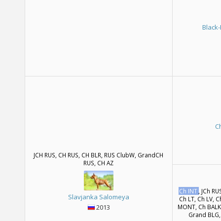
Black-
C
JCH RUS, CH RUS, CH BLR, RUS ClubW, GrandCH
RUS, CH AZ
Ch INT
, JCh RU
Slavjanka Salomeya
Ch LT, Ch LV, 
2013
MONT, Ch BALK,
Grand BLG,