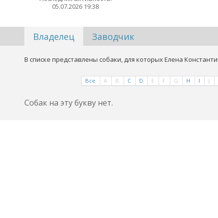
05.07.2026 19:38
Владелец
Заводчик
В списке представлены собаки, для которых Елена Константи
Все
A
B
C
D
E
F
G
H
I
J
Собак на эту букву нет.