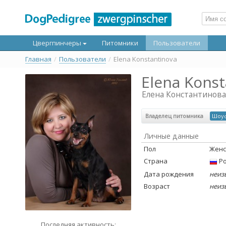
Цвергпинчеры
Питомники
Пользователи
Главная
/
Пользователи
/
Elena Konstantinova
Elena Konst
Елена Константинова
Владелец питомника
Шоу
Личные данные
Пол
Женс
Страна
Ро
Дата рождения
неиз
Возраст
неиз
Последняя активность: