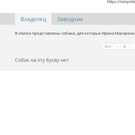
https://minpinl
Владелец
Заводчик
В списке представлены собаки, для которых Ирина Макаренк
Все
A
B
C
Собак на эту букву нет.