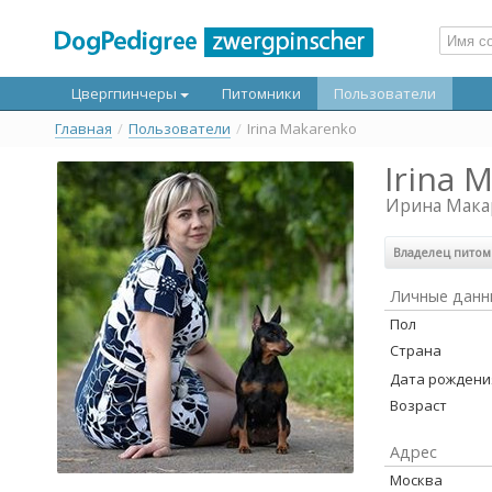
Цвергпинчеры
Питомники
Пользователи
Главная
/
Пользователи
/
Irina Makarenko
Irina 
Ирина Мака
Владелец пито
Личные данн
Пол
Страна
Дата рождени
Возраст
Адрес
Москва