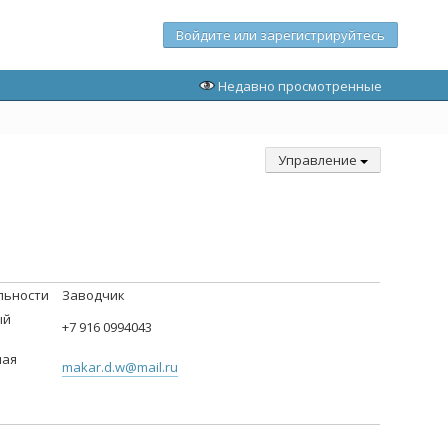
Войдите или зарегистрируйтесь
Недавно просмотренные
Управление
льности
Заводчик
ый
+7 916 0994043
ная
makar.d.w@mail.ru