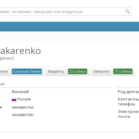
Makarenko
ренко
мника
Стильная Линия
Владелец
23 собаки
Заводчик
71 собаки
ые
Женский
Род деяте
Россия
Контактн
телефон
я
неизвестна
Электрон
неизвестен
почта