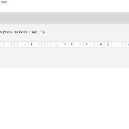
ine.ru
о указана как владелец.
D
E
F
G
H
I
J
K
L
M
N
O
P
Q
R
S
T
U