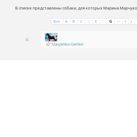
В списке представлены собаки, для которых Марина Марчуко
Все
A
B
C
D
E
F
G
H
I
J
G
Slavjanka Gerlen