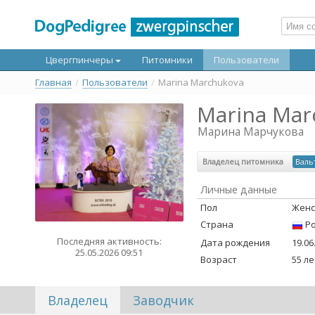
Цвергпинчеры
Питомники
Пользователи
Главная
/
Пользователи
/
Marina Marchukova
Marina Mar
Марина Марчукова
Владелец питомника
Валь
Личные данные
Пол
Женс
Страна
Ро
Последняя активность:
Дата рождения
19.06
25.05.2026 09:51
Возраст
55 ле
Владелец
Заводчик