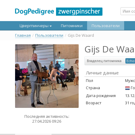
Цвергпинчеры
Питомники
Пользователи
Главная
/
Пользователи
/
Gijs De Waard
Gijs De Waa
Владелец питомника
Echos
Личные данные
Пол
Мужс
Страна
Го
Дата рождения
13.12
Возраст
31 го
Последняя активность:
27.04.2026 09:26