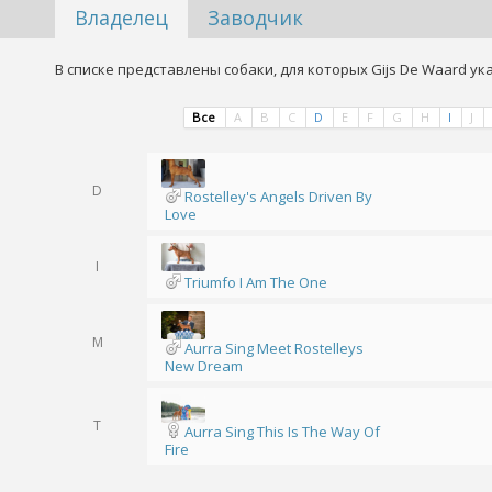
Владелец
Заводчик
В списке представлены собаки, для которых Gijs De Waard ук
Все
A
B
C
D
E
F
G
H
I
J
D
Rostelley's Angels Driven By
Love
I
Triumfo I Am The One
M
Aurra Sing Meet Rostelleys
New Dream
T
Aurra Sing This Is The Way Of
Fire