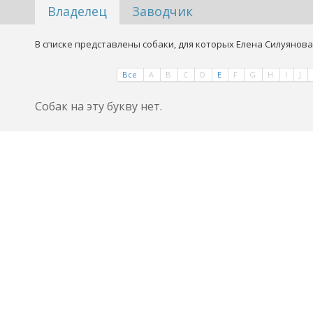
Владелец
Заводчик
В списке представлены собаки, для которых Елена Силуянова
Все
A
B
C
D
E
F
G
H
I
J
Собак на эту букву нет.