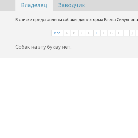
Владелец
Заводчик
В списке представлены собаки, для которых Елена Силуянова
Все
A
B
C
D
E
F
G
H
I
J
Собак на эту букву нет.