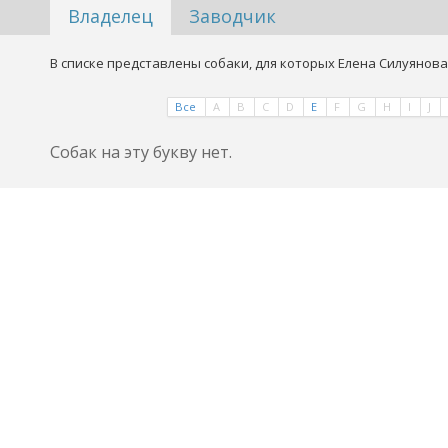
Владелец
Заводчик
В списке представлены собаки, для которых Елена Силуянова
Все
A
B
C
D
E
F
G
H
I
J
Собак на эту букву нет.