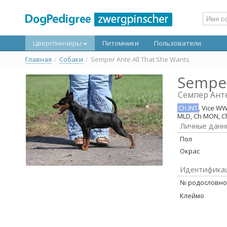
Цвергпинчеры
Питомники
Пользователи
Главная
/
Собаки
/
Semper Ante All That She Wants
Semper
Семпер Анте
Ch INT
, Vice WW
MLD, Ch MON, Ch
Личные данн
Пол
Окрас
Идентифика
№ родословн
Клеймо