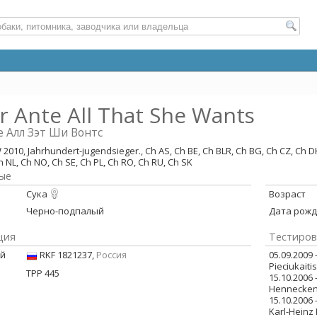
 Ante All That She Wants
 Алл Зэт Ши Вонтс
 2010, Jahrhundert-jugendsieger., Ch AS, Ch BE, Ch BLR, Ch BG, Ch CZ, Ch DK
 NL, Ch NO, Ch SE, Ch PL, Ch RO, Ch RU, Ch SK
ые
Сука
Возраст
Черно-подпалый
Дата рож
ция
Тестиров
ой
RKF 1821237,
Россия
05.09.2009 
Pieciukaiti
ТРР 445
15.10.2006
Hennecken 
15.10.2006
Karl-Heinz 