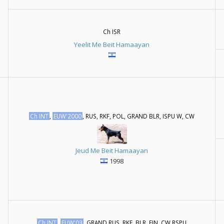
Ch ISR
Yeelit Me Beit Hamaayan
Ch INT
,
EUW'2000
, RUS, RKF, POL, GRAND BLR, ISPU W, CW
Jeud Me Beit Hamaayan
1998
Ch INT
,
EUW'03
, GRAND RUS, RKF, BLR, FIN, CW RSPU