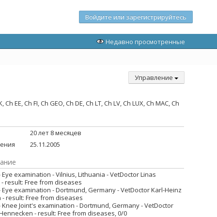
Войдите или зарегистрируйтесь
Недавно просмотренные
Управление
, Ch EE, Ch FI, Ch GEO, Ch DE, Ch LT, Ch LV, Ch LUX, Ch MAC, Ch
20 лет 8 месяцев
дения
25.11.2005
ание
- Eye examination - Vilnius, Lithuania - VetDoctor Linas
s - result: Free from diseases
 - Eye examination - Dortmund, Germany - VetDoctor Karl-Heinz
- result: Free from diseases
 - Knee Joint's examination - Dortmund, Germany - VetDoctor
Hennecken - result: Free from diseases, 0/0