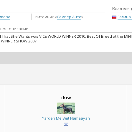
Владеле
икова
Галина
питомник «
Семпер Анте
»
ное описание
ll That She Wants was VICE WORLD WINNER 2010, Best Of Breed at the M
SH WINNER SHOW 2007
Ch ISR
Yarden Me Beit Hamaayan