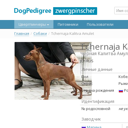
Цвергпинчеры
Питомники
Пользователи
Главная
/
Собаки
/
Tchernaja Kalitva Amulet
Tchernaja K
Черная Калитва Амул
JCh RUS
Личные данные
Пол
Кобе
Окрас
Рыж
Страна рождения
Ро
Идентификация
№ родословной
не у
Заводчик
Марина