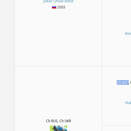
Joker Show Artist
2003
Bon
Ch INT
,
Vl
Ch RUS, Ch UKR