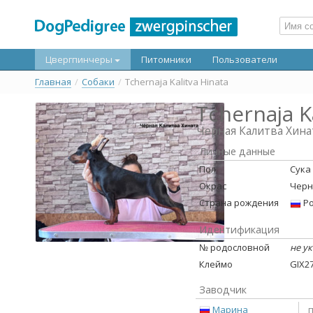
Цвергпинчеры
Питомники
Пользователи
Главная
/
Собаки
/
Tchernaja Kalitva Hinata
Tchernaja K
Черная Калитва Хина
Личные данные
Пол
Сука
Окрас
Черн
Страна рождения
Ро
Идентификация
№ родословной
не у
Клеймо
GIX2
Заводчик
Марина