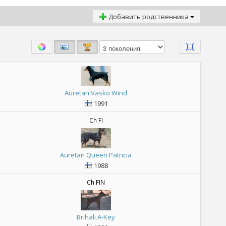
Добавить родственника
Auretan Vasko Wind
1991
Ch FI
Auretan Queen Patricia
1988
Ch FIN
Brihali A-Key