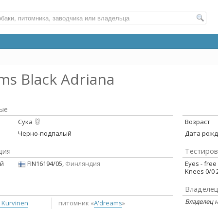
ms Black Adriana
ые
Сука
Возраст
Черно-подпалый
Дата рож
ция
Тестиров
ой
FIN16194/05,
Финляндия
Eyes - free
Knees 0/0 
Владеле
Владелец н
 Kurvinen
питомник «
A'dreams
»