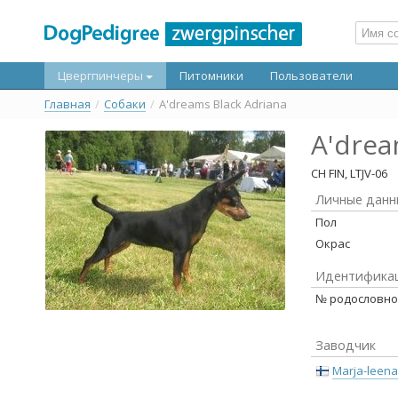
Цвергпинчеры
Питомники
Пользователи
Главная
/
Собаки
/
A'dreams Black Adriana
A'drea
CH FIN, LTJV-06
Личные данн
Пол
Окрас
Идентифика
№ родословн
Заводчик
Marja-leena