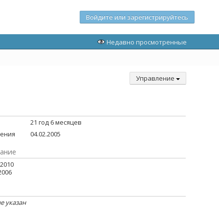
Войдите или зарегистрируйтесь
Недавно просмотренные
Управление
21 год 6 месяцев
дения
04.02.2005
ание
 2010
2006
ц
е указан