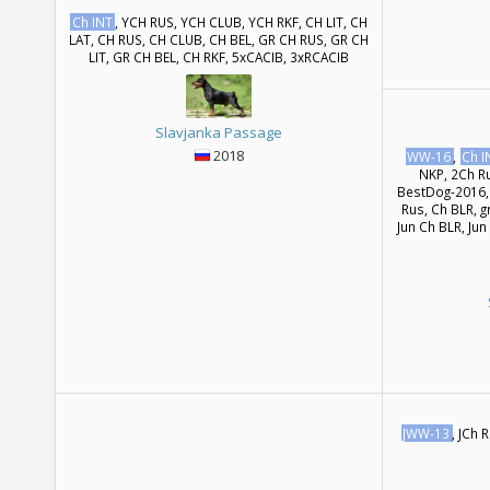
Ch INT
, YCH RUS, YCH CLUB, YCH RKF, CH LIT, CH
LAT, CH RUS, CH CLUB, CH BEL, GR CH RUS, GR CH
LIT, GR CH BEL, CH RKF, 5xCACIB, 3xRCACIB
Slavjanka Passage
2018
WW-16
,
Ch I
NKP, 2Ch R
BestDog-2016,
Rus, Ch BLR, g
Jun Ch BLR, Ju
JWW-13
, JCh 