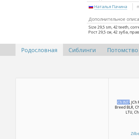
Наталья Пачина
Дополнительное опис
Size 29,5 sm, 42 teeth, corr
Рост 29,5 см, 42 зуба, пр
Родословная
Сиблинги
Потомство
Ch INT
, JCh
Breed BLR, Ch
LTU, Ch
Zilb