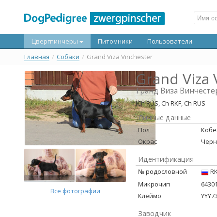
Цвергпинчеры
Питомники
Пользователи
Главная
/
Собаки
/
Grand Viza Vinchester
Grand Viza 
Гранд Виза Винчесте
JCh RUS, Ch RKF, Ch RUS
Личные данные
Пол
Кобе
Окрас
Черн
Идентификация
№ родословной
RK
Микрочип
6430
Все фотографии
Клеймо
YYY7
Заводчик