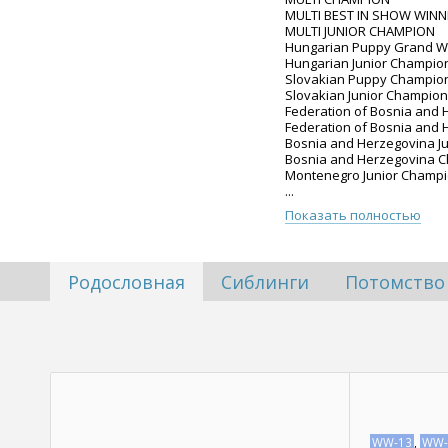
MULTI BEST IN SHOW WINN
MULTI JUNIOR CHAMPION
Hungarian Puppy Grand W
Hungarian Junior Champion
Slovakian Puppy Champio
Slovakian Junior Champion
Federation of Bosnia and 
Federation of Bosnia and
Bosnia and Herzegovina Ju
Bosnia and Herzegovina C
Montenegro Junior Champi
...
Показать полностью
Родословная
Сиблинги
Потомство
WW-13
,
WW-