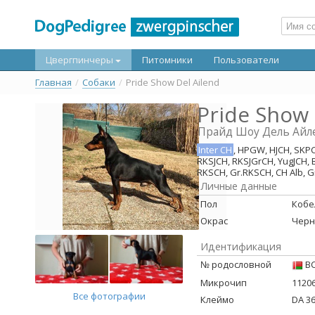
Цвергпинчеры
Питомники
Пользователи
Главная
/
Собаки
/
Pride Show Del Ailend
Pride Show 
Прайд Шоу Дель Айл
Inter CH
, HPGW, HJCH, SKPC
RKSJCH, RKSJGrCH, YugJCH, 
RKSCH, Gr.RKSCH, CH Alb, G
Личные данные
Пол
Кобе
Окрас
Черн
Идентификация
№ родословной
BC
Микрочип
1120
Все фотографии
Клеймо
DA 3