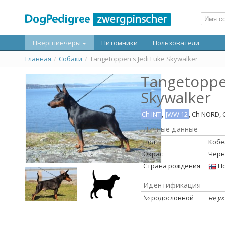
Цвергпинчеры
Питомники
Пользователи
Главная
/
Собаки
/
Tangetoppen's Jedi Luke Skywalker
Tangetoppen
Skywalker
Ch INT
,
JWW'12
, Ch NORD, 
Личные данные
Пол
Кобе
Окрас
Черн
Страна рождения
Но
Идентификация
№ родословной
не у