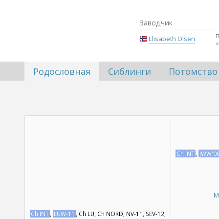
Заводчик
Elisabeth Olsen
«
Родословная
Сиблинги
Потомство
Ch INT
,
JWW'0
M
Ch INT
,
EUW-11
, Ch LU, Ch NORD, NV-11, SEV-12,