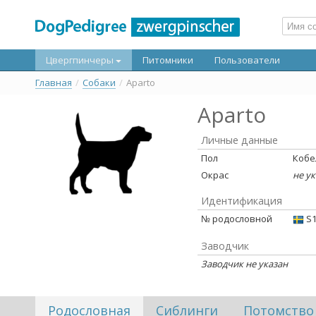
Цвергпинчеры
Питомники
Пользователи
Главная
/
Собаки
/
Aparto
Aparto
Личные данные
Пол
Кобе
Окрас
не у
Идентификация
№ родословной
S1
Заводчик
Заводчик не указан
Родословная
Сиблинги
Потомство